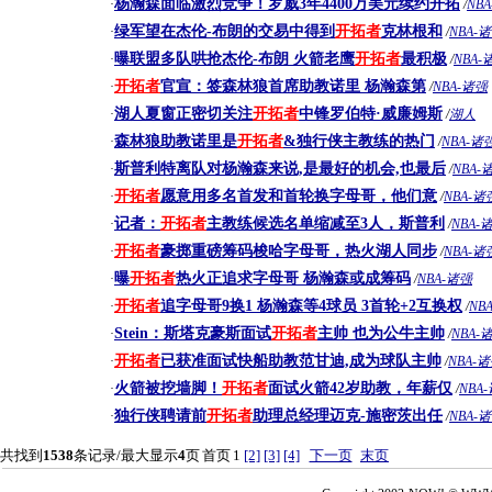
杨瀚森面临激烈竞争！罗威3年4400万美元续约开拓
·
/
NB
绿军望在杰伦-布朗的交易中得到
开拓者
克林根和
·
/
NBA-
曝联盟多队哄抢杰伦-布朗 火箭老鹰
开拓者
最积极
·
/
NBA-
开拓者
官宣：签森林狼首席助教诺里 杨瀚森第
·
/
NBA-诸强
湖人夏窗正密切关注
开拓者
中锋罗伯特·威廉姆斯
·
/
湖人
森林狼助教诺里是
开拓者
&独行侠主教练的热门
·
/
NBA-诸
斯普利特离队对杨瀚森来说,是最好的机会,也最后
·
/
NBA-
开拓者
愿意用多名首发和首轮换字母哥，他们意
·
/
NBA-诸
记者：
开拓者
主教练候选名单缩减至3人，斯普利
·
/
NBA-
开拓者
豪掷重磅筹码梭哈字母哥，热火湖人同步
·
/
NBA-诸
曝
开拓者
热火正追求字母哥 杨瀚森或成筹码
·
/
NBA-诸强
开拓者
追字母哥9换1 杨瀚森等4球员 3首轮+2互换权
·
/
NB
Stein：斯塔克豪斯面试
开拓者
主帅 也为公牛主帅
·
/
NBA-
开拓者
已获准面试快船助教范甘迪,成为球队主帅
·
/
NBA-
火箭被挖墙脚！
开拓者
面试火箭42岁助教，年薪仅
·
/
NBA
独行侠聘请前
开拓者
助理总经理迈克-施密茨出任
·
/
NBA-
共找到
1538
条记录/最大显示
4
页
首页
1
[2]
[3]
[4]
下一页
末页