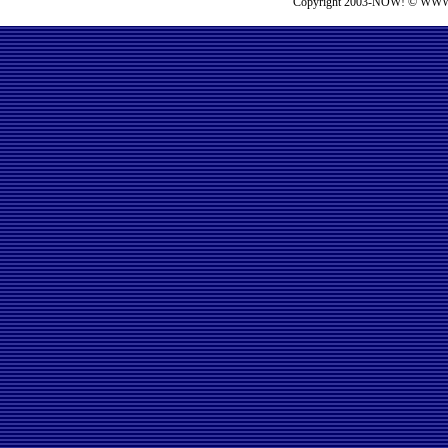
Copyright 2003-NOW! © WWW