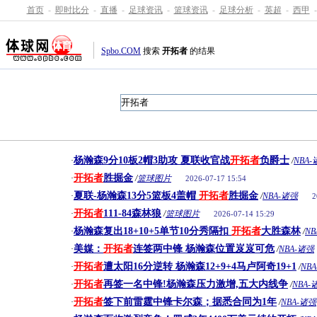
首页
-
即时比分
-
直播
-
足球资讯
-
篮球资讯
-
足球分析
-
英超
-
西甲
-
Spbo.COM
搜索
开拓者
的结果
杨瀚森9分10板2帽3助攻 夏联收官战
开拓者
负爵士
·
/
NBA
开拓者
胜掘金
·
/
篮球图片
2026-07-17 15:54
夏联-杨瀚森13分5篮板4盖帽
开拓者
胜掘金
·
/
NBA-诸强
2
开拓者
111-84森林狼
·
/
篮球图片
2026-07-14 15:29
杨瀚森复出18+10+5单节10分秀隔扣
开拓者
大胜森林
·
/
NB
美媒：
开拓者
连签两中锋 杨瀚森位置岌岌可危
·
/
NBA-诸强
开拓者
遭太阳16分逆转 杨瀚森12+9+4马卢阿奇19+1
·
/
NB
开拓者
再签一名中锋!杨瀚森压力激增,五大内线争
·
/
NBA-
开拓者
签下前雷霆中锋卡尔森；据悉合同为1年
·
/
NBA-诸强