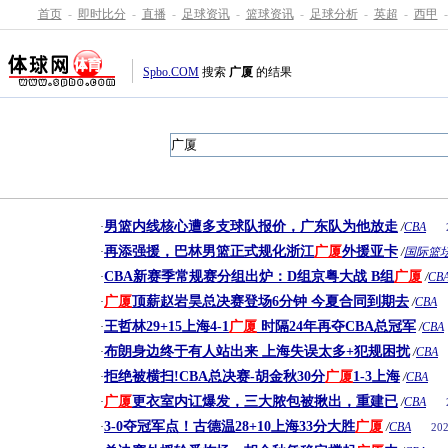
首页
-
即时比分
-
直播
-
足球资讯
-
篮球资讯
-
足球分析
-
英超
-
西甲
-
Spbo.COM
搜索
广厦
的结果
男篮内线核心遭多支球队报价，广东队为他放走
·
/
CBA
再添强援，巴林男篮正式规化浙江
广厦
外援亚卡
·
/
国际篮
CBA新赛季常规赛分组出炉：D组京粤大战 B组
广厦
·
/
CB
广厦
顶薪赵岩昊总决赛登场6分钟 今夏合同到期去
·
/
CBA
王哲林29+15上海4-1
广厦
时隔24年再夺CBA总冠军
·
/
CBA
布朗身边终于有人站出来 上海失误太多+犯规困扰
·
/
CBA
拒绝被横扫!CBA总决赛-胡金秋30分
广厦
1-3上海
·
/
CBA
广厦
更衣室内讧爆发，三大脓包被揪出，重建已
·
/
CBA
3-0夺冠军点！古德温28+10上海33分大胜
广厦
·
/
CBA
202