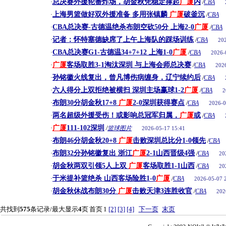
总决赛外援轮番炸场，胡金秋凭稳定撑起
广厦
内
·
/
CBA
上海男篮做好双外援准备 多用张镇麟
广厦
破釜沉
·
/
CBA
CBA总决赛-古德温绝杀布朗空砍50分 上海2-0
广厦
·
/
CBA
记者：怀特塞德缺席了上午上海队的踩场训练
·
/
CBA
20
CBA总决赛G1-古德温34+7+12 上海1-0
广厦
·
/
CBA
2026-
广厦
客场取胜3-1淘汰深圳 与上海会师总决赛
·
/
CBA
202
孙铭徽火线复出，曾凡博伤病缠身，辽宁续约后
·
/
CBA
六人得分上双拒绝被横扫 深圳主场赢球1-2
广厦
·
/
CBA
2
布朗30分胡金秋17+8
广厦
2-0深圳获得赛点
·
/
CBA
2026-0
两名超级外援受伤！或影响总冠军归属，
广厦
或
·
/
CBA
广厦
111-102深圳
·
/
篮球图片
2026-05-17 15:41
布朗46分胡金秋20+8
广厦
击败深圳总比分1-0领先
·
/
CBA
布朗32分孙铭徽复出 浙江
广厦
2-1山西晋级4强
·
/
CBA
20
胡金秋两双引领5人上双
广厦
客场取胜1-1山西
·
/
CBA
20
于米提补篮绝杀 山西客场险胜1-0
广厦
·
/
CBA
2026-05-07 
胡金秋休战布朗30分
广厦
击败天津3连胜收官
·
/
CBA
202
共找到
575
条记录/最大显示
4
页
首页
1
[2]
[3]
[4]
下一页
末页