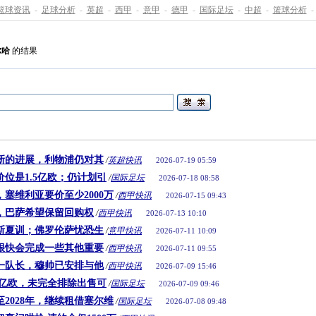
篮球资讯
-
足球分析
-
英超
-
西甲
-
意甲
-
德甲
-
国际足坛
-
中超
-
篮球分析
-
尔哈
的结果
新的进展，利物浦仍对其
/
英超快讯
2026-07-19 05:59
位是1.5亿欧；仍计划引
/
国际足坛
2026-07-18 08:58
，塞维利亚要价至少2000万
/
西甲快讯
2026-07-15 09:43
，巴萨希望保留回购权
/
西甲快讯
2026-07-13 10:10
斯夏训；佛罗伦萨忧恐生
/
意甲快讯
2026-07-11 10:09
很快会完成一些其他重要
/
西甲快讯
2026-07-11 09:55
一队长，穆帅已安排与他
/
西甲快讯
2026-07-09 15:46
5亿欧，未完全排除出售可
/
国际足坛
2026-07-09 09:46
至2028年，继续租借塞尔维
/
国际足坛
2026-07-08 09:48