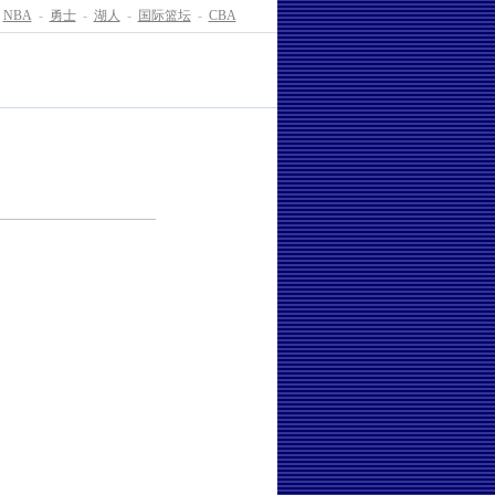
NBA
-
勇士
-
湖人
-
国际篮坛
-
CBA