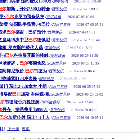
豪门哄抢 违约金仅1500万
/
西甲快讯
2026-07-08 09:40
巴尔
加斯，开出2500万转会
/
西甲快讯
2026-07-07 09:23
罗·
巴尔
克罗为预备队主
/
意甲快讯
2026-07-05 10:04
染黄 法国队半场暂0-0巴拉
/
2026世界杯
2026-07-05 05:51
追求
巴尔
德吉，巴萨预计
/
西甲快讯
2026-07-04 14:51
皇马19岁中卫
巴尔
德佩尼
/
意甲快讯
2026-07-03 11:44
摩根-罗杰斯的替代人选
/
英超快讯
2026-07-01 15:02
划与
巴尔
科拉展开新的接触
/
英超快讯
2026-06-29 11:38
半场请辞，
巴尔
韦德含怒
/
2026世界杯
2026-06-27 15:35
楚阿梅尼报价
巴尔
韦德为
/
西甲快讯
2026-06-26 06:40
物浦紧盯23岁边锋
/
国际足坛
2026-06-25 11:35
门 瑞士2-1加拿大 小组
/
2026世界杯
2026-06-25 05:02
博洛配
巴尔
加斯 乔纳森-戴
/
2026世界杯
2026-06-25 02:02
巴尔
韦德能否力挽狂澜
/
2026世界杯
2026-06-21 22:49
尔
丹齐；据悉费用为950万
/
意甲快讯
2026-06-20 09:20
巴尔
加斯传射 瑞士4-1十人
/
2026世界杯
2026-06-19 05:11
[4]
下一页
末页