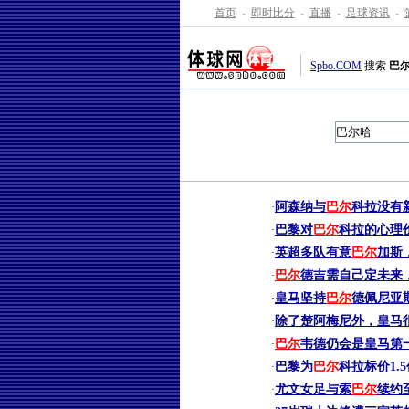
首页
-
即时比分
-
直播
-
足球资讯
-
Spbo.COM
搜索
巴
阿森纳与
巴尔
科拉没有
·
巴黎对
巴尔
科拉的心理价
·
英超多队有意
巴尔
加斯
·
巴尔
德吉需自己定未来
·
皇马坚持
巴尔
德佩尼亚
·
除了楚阿梅尼外，皇马
·
巴尔
韦德仍会是皇马第
·
巴黎为
巴尔
科拉标价1.
·
尤文女足与索
巴尔
续约
·