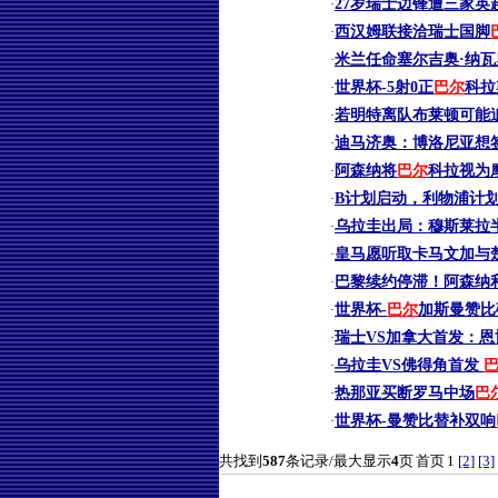
27岁瑞士边锋遭三家英超
·
西汉姆联接洽瑞士国脚
·
米兰任命塞尔吉奥·纳瓦
·
世界杯-5射0正
巴尔
科拉
·
若明特离队布莱顿可能
·
迪马济奥：博洛尼亚想签
·
阿森纳将
巴尔
科拉视为
·
B计划启动，利物浦计
·
乌拉圭出局：穆斯莱拉
·
皇马愿听取卡马文加与
·
巴黎续约停滞！阿森纳利
·
世界杯-
巴尔
加斯曼赞比破
·
瑞士VS加拿大首发：恩
·
乌拉圭VS佛得角首发
·
热那亚买断罗马中场
巴
·
世界杯-曼赞比替补双响
·
共找到
587
条记录/最大显示
4
页
首页
1
[2]
[3]