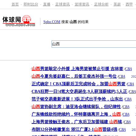
首页
-
即时比分
-
直播
-
足球资讯
-
篮球资讯
-
足球分析
-
英超
-
西甲
-
Spbo.COM
搜索
山西
的结果
山西
男篮敲定小外援 上海男篮被禁止引援 吉林签
·
/
CBA
山西
今夏先签赵嘉仁，后签王俊杰补强一号位
·
/
CBA
20
正式确定！CBA顶薪后卫完成转会，加盟
山西
男篮
·
/
CBA
CBA狂野一日!4笔大交易诞生,9人获顶薪续约,5人正
·
/
CBA
范子铭交易最新进展！3队正式出手争抢，山东出
·
/
CBA
山西
篮协副主席：迪亚洛会继续留队，但纪律性
·
/
CBA
广东锋线欲拒绝续约，怀特塞德离开上海，
山西
·
/
CBA
上海男篮接触王俊杰，广东后卫加盟福建
山西
续
·
/
CBA
布朗32分孙铭徽复出 浙江广厦2-1
山西
晋级4强
·
/
CBA
20