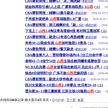
CBA赛前简报：雄狮G3「龙」精虎勐
·
/
赛前分析
2026-05
胡金秋两双引领5人上双 广厦客场取胜1-1
山西
·
/
CBA
20
CBA赛前简报：雄狮G2激斗勐龙
·
/
赛前分析
2026-05-10 1
于米提补篮绝杀
山西
客场险胜1-0广厦
·
/
CBA
2026-05-07 
CBA赛前简报：浙江雄狮好生「勐」G1
·
/
赛前分析
2026-
下克上！
山西
2-0淘汰青岛晋级8强 将对阵卫冕冠军
·
/
CBA
CBA赛前简报：勐龙G2有信心再胜雄鹰
·
/
赛前分析
2026-
米奇30+22致命失误
山西
加时险胜1-0青岛
·
/
CBA
2026-04
CBA赛前简报：雄鹰G1誓灭勐龙
·
/
赛前分析
2026-04-29 1
CBA最佳第六人：贾明儒替补场均10.7分三分命中率
·
/
CB
奈特41+7+8张宁14分
山西
主场击败同曦常规赛收官
·
/
CBA
WCBA总决赛-
山西
女篮客场击败四川 总比分2-2平！
·
/
CB
徐杰0分胡明轩3分 广东不敌
山西
无缘四强
·
/
CBA
2026-04
CBA赛前简报：勐龙火併华南虎
·
/
赛前分析
2026-04-20 16
四川女篮轰20-0大胜
山西
2-1夺赛点 坎贝奇29+10
·
/
CBA
贾尔斯36+11潘江遭驱逐 江苏主场1分险胜
山西
·
/
CBA
20
共找到
540
条记录/最大显示
4
页
首页
1
[2]
[3]
[4]
下一页
末页