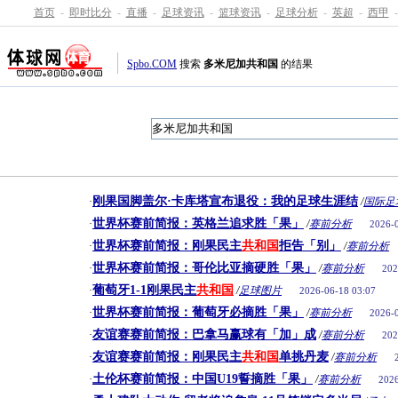
首页
-
即时比分
-
直播
-
足球资讯
-
篮球资讯
-
足球分析
-
英超
-
西甲
-
Spbo.COM
搜索
多米尼加共和国
的结果
刚果国脚盖尔·卡库塔宣布退役：我的足球生涯结
·
/
国际足
世界杯赛前简报：英格兰追求胜「果」
·
/
赛前分析
2026-
世界杯赛前简报：刚果民主
共和国
拒告「别」
·
/
赛前分析
世界杯赛前简报：哥伦比亚摘硬胜「果」
·
/
赛前分析
202
葡萄牙1-1刚果民主
共和国
·
/
足球图片
2026-06-18 03:07
世界杯赛前简报：葡萄牙必摘胜「果」
·
/
赛前分析
2026-
友谊赛赛前简报：巴拿马赢球有「加」成
·
/
赛前分析
202
友谊赛赛前简报：刚果民主
共和国
单挑丹麦
·
/
赛前分析
土伦杯赛前简报：中国U19誓摘胜「果」
·
/
赛前分析
2026