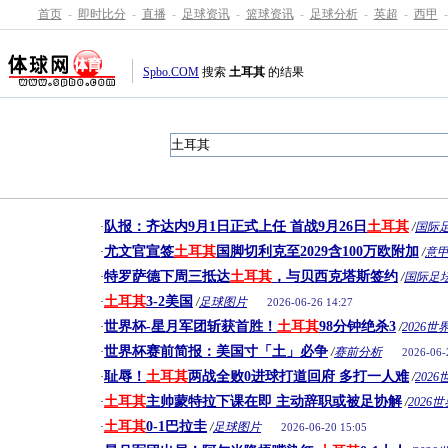
首页
-
即时比分
-
直播
-
足球资讯
-
篮球资讯
-
足球分析
-
英超
-
西甲
-
Spbo.COM
搜索
土耳其
的结果
队报：齐达内9月1日正式上任 首战9月26日
土耳其
·
/
国际
尤文官宣签
土耳其
国脚切利克至2029含100万欧附加
·
/
意
特罗萨德下周三抵达
土耳其
，与贝西克塔斯签约
·
/
国际足
土耳其
3-2美国
·
/
足球图片
2026-06-26 14:27
世界杯-星月军团斩获首胜！
土耳其
98分钟绝杀3
·
/
2026世
世界杯赛前简报：美国寸「土」必争
·
/
赛前分析
2026-06-
耻辱！
土耳其
两战全败0进球打道回府 多打一人难
·
/
202
土耳其
主帅蒙特拉下课在即 主动辞职或被足协解
·
/
2026
土耳其
0-1巴拉圭
·
/
足球图片
2026-06-20 15:05